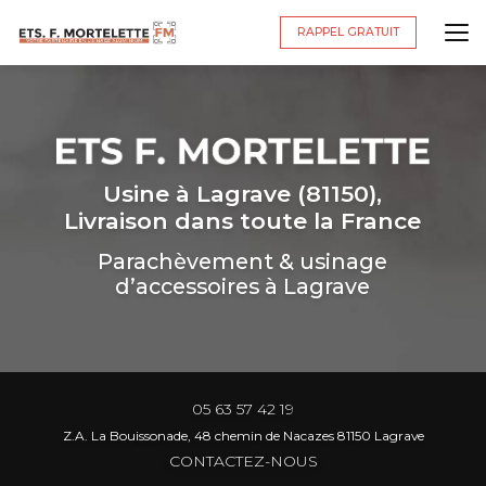
Aller
au
RAPPEL GRATUIT
contenu
principal
Usine à Lagrave (81150),
Livraison dans toute la France
Parachèvement & usinage
d’accessoires à Lagrave
05 63 57 42 19
Z.A. La Bouissonade, 48 chemin de Nacazes 81150 Lagrave
CONTACTEZ-NOUS