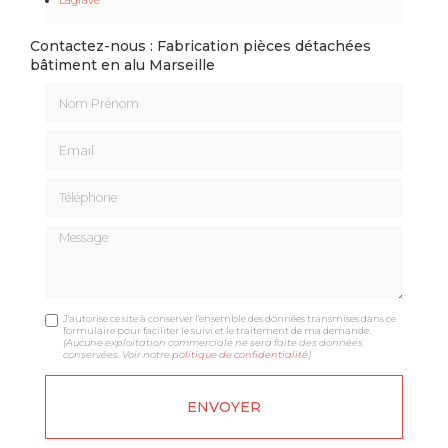
Contactez-nous : Fabrication pièces détachées
bâtiment en alu Marseille
Nom Prénom
Email
Téléphone
Message
J'autorise ce site à conserver l'ensemble des données transmises dans ce
formulaire pour faciliter le suivi et le traitement de ma demande.
(Aucune exploitation commerciale ne sera faite des données
conservées. Voir notre
politique de confidentialité
)