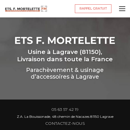
Aller
au
RAPPEL GRATUIT
contenu
principal
Usine à Lagrave (81150),
Livraison dans toute la France
Parachèvement & usinage
d’accessoires à Lagrave
05 63 57 42 19
Z.A. La Bouissonade, 48 chemin de Nacazes 81150 Lagrave
CONTACTEZ-NOUS