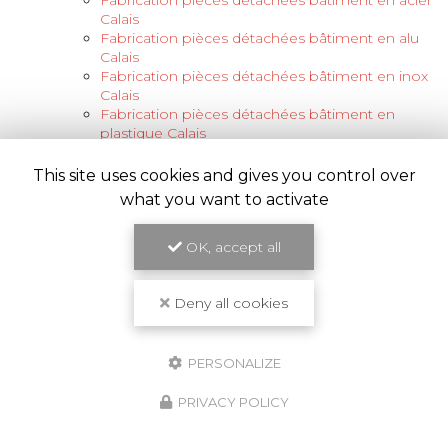
Calais
Fabrication pièces détachées bâtiment en alu
Calais
Fabrication pièces détachées bâtiment en inox
Calais
Fabrication pièces détachées bâtiment en
plastique Calais
Fabrication pièces détachées équipement
hospitalier Calais
This site uses cookies and gives you control over
Fabrication pièces détachées fixations
what you want to activate
supports Calais
Fabrication pièces détachées garde corps
Calais
OK, accept all
Fabrication pièces détachées luminaire Calais
Fabrication pièces détachées matériel roulant
Deny all cookies
Calais
Fabrication pièces détachées menuiserie
aluminium Calais
Fabrication pièces détachées mobilier urbain
PERSONALIZE
Calais
Fabrication pièces détachées panneau
PRIVACY POLICY
affichage Calais
Fabrication pièces détachées panneau