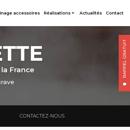
inage accessoires
Réalisations
Actualités
Contact
Profilés aluminium
Usinage accessoires
RAPPEL GRATUIT
 la France
grave
CONTACTEZ-NOUS