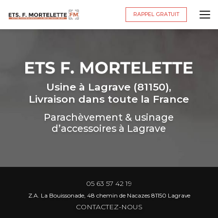
Aller
au
RAPPEL GRATUIT
contenu
principal
Usine à Lagrave (81150),
Livraison dans toute la France
Parachèvement & usinage
d’accessoires à Lagrave
05 63 57 42 19
Z.A. La Bouissonade, 48 chemin de Nacazes 81150 Lagrave
CONTACTEZ-NOUS