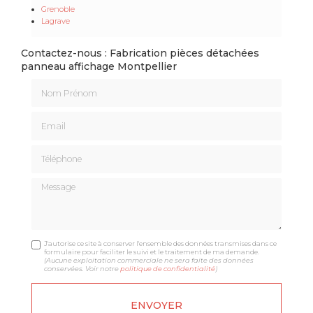
Grenoble
Lagrave
Contactez-nous : Fabrication pièces détachées
panneau affichage Montpellier
Nom Prénom
Email
Téléphone
Message
J'autorise ce site à conserver l'ensemble des données transmises dans ce
formulaire pour faciliter le suivi et le traitement de ma demande.
(Aucune exploitation commerciale ne sera faite des données
conservées. Voir notre
politique de confidentialité
)