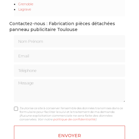
Grenoble
Lagrave
Contactez-nous : Fabrication pièces détachées
panneau publicitaire Toulouse
Nom Prénom
Email
Téléphone
Message
J'autorise ce site à conserver l'ensemble des données transmises dans ce
formulaire pour faciliter le suivi et le traitement de ma demande.
(Aucune exploitation commerciale ne sera faite des données
conservées. Voir notre
politique de confidentialité
)