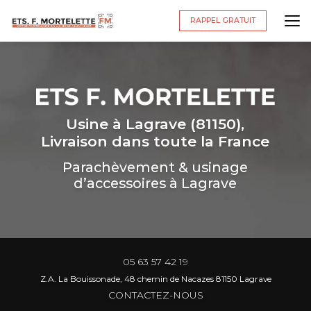
Aller
au
RAPPEL GRATUIT
contenu
principal
Usine à Lagrave (81150),
Livraison dans toute la France
Parachèvement & usinage
d’accessoires à Lagrave
05 63 57 42 19
Z.A. La Bouissonade, 48 chemin de Nacazes 81150 Lagrave
CONTACTEZ-NOUS