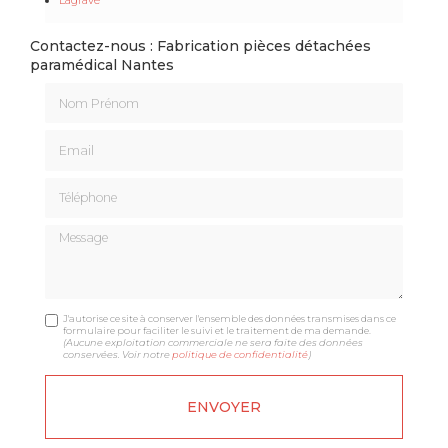
Contactez-nous : Fabrication pièces détachées
paramédical Nantes
Nom Prénom
Email
Téléphone
Message
J'autorise ce site à conserver l'ensemble des données transmises dans ce
formulaire pour faciliter le suivi et le traitement de ma demande.
(Aucune exploitation commerciale ne sera faite des données
conservées. Voir notre
politique de confidentialité
)