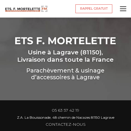
Aller
au
RAPPEL GRATUIT
contenu
principal
Usine à Lagrave (81150),
Livraison dans toute la France
Parachèvement & usinage
d’accessoires à Lagrave
05 63 57 42 19
Z.A. La Bouissonade, 48 chemin de Nacazes 81150 Lagrave
CONTACTEZ-NOUS