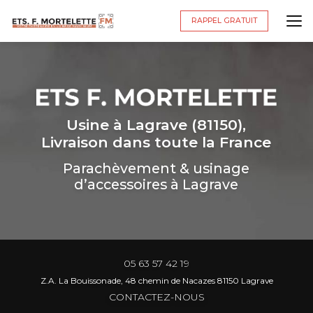
Aller
au
RAPPEL GRATUIT
contenu
principal
Usine à Lagrave (81150),
Livraison dans toute la France
Parachèvement & usinage
d’accessoires à Lagrave
05 63 57 42 19
Z.A. La Bouissonade, 48 chemin de Nacazes 81150 Lagrave
CONTACTEZ-NOUS