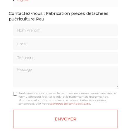
Contactez-nous : Fabrication pièces détachées
puériculture Pau
Nom Prénom
Email
Téléphone
Message
J'autorise ce site à conserver l'ensemble des données transmises dans ce
formulaire pour faciliter le suivi et le traitement de ma demande.
(Aucune exploitation commerciale ne sera faite des données
conservées. Voir notre
politique de confidentialité
)