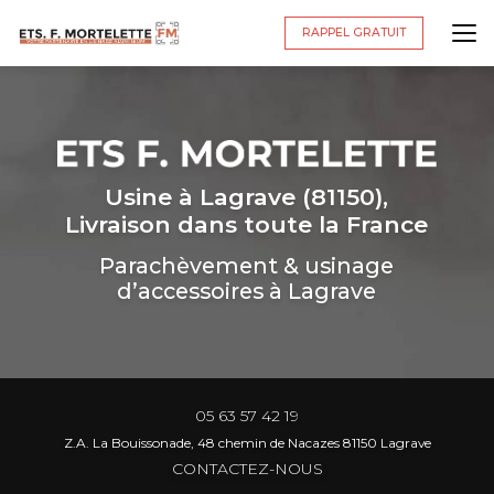
Aller
au
RAPPEL GRATUIT
contenu
principal
Usine à Lagrave (81150),
Livraison dans toute la France
Parachèvement & usinage
d’accessoires à Lagrave
05 63 57 42 19
Z.A. La Bouissonade, 48 chemin de Nacazes 81150 Lagrave
CONTACTEZ-NOUS