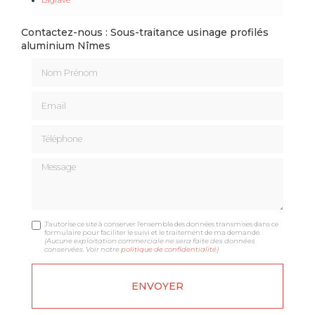
Contactez-nous : Sous-traitance usinage profilés
aluminium Nîmes
Nom Prénom
Email
Téléphone
Message
J'autorise ce site à conserver l'ensemble des données transmises dans ce
formulaire pour faciliter le suivi et le traitement de ma demande.
(Aucune exploitation commerciale ne sera faite des données
conservées. Voir notre
politique de confidentialité
)