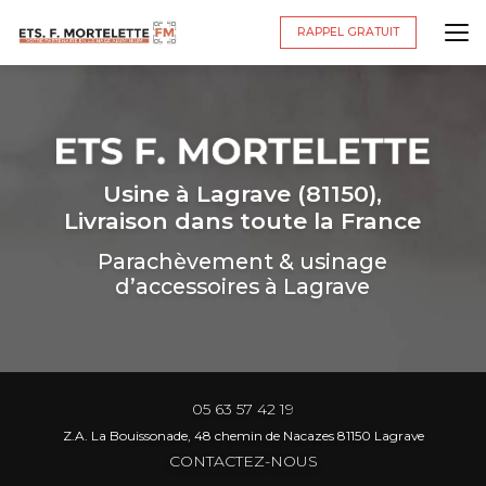
Aller
au
RAPPEL GRATUIT
contenu
principal
Usine à Lagrave (81150),
Livraison dans toute la France
Parachèvement & usinage
d’accessoires à Lagrave
05 63 57 42 19
Z.A. La Bouissonade, 48 chemin de Nacazes 81150 Lagrave
CONTACTEZ-NOUS