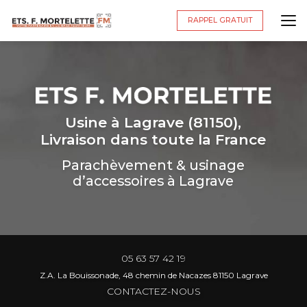
Aller
au
RAPPEL GRATUIT
contenu
principal
Usine à Lagrave (81150),
Livraison dans toute la France
Parachèvement & usinage
d’accessoires à Lagrave
05 63 57 42 19
Z.A. La Bouissonade, 48 chemin de Nacazes 81150 Lagrave
CONTACTEZ-NOUS