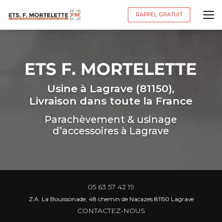
Aller
au
RAPPEL GRATUIT
contenu
principal
Usine à Lagrave (81150),
Livraison dans toute la France
Parachèvement & usinage
d’accessoires à Lagrave
05 63 57 42 19
Z.A. La Bouissonade, 48 chemin de Nacazes 81150 Lagrave
CONTACTEZ-NOUS