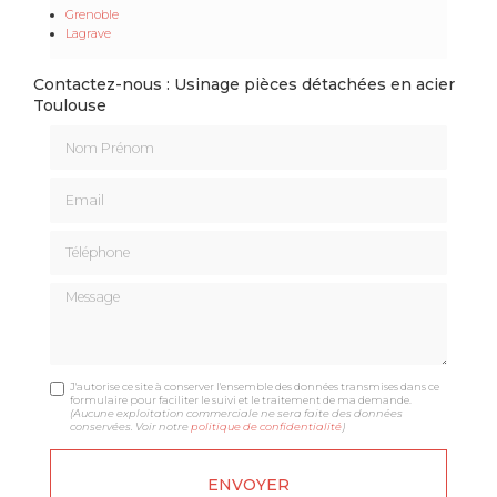
Grenoble
Lagrave
Contactez-nous : Usinage pièces détachées en acier
Toulouse
Nom Prénom
Email
Téléphone
Message
J'autorise ce site à conserver l'ensemble des données transmises dans ce
formulaire pour faciliter le suivi et le traitement de ma demande.
(Aucune exploitation commerciale ne sera faite des données
conservées. Voir notre
politique de confidentialité
)