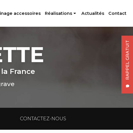
inage accessoires
Réalisations
Actualités
Contact
Profilés aluminium
Usinage accessoires
RAPPEL GRATUIT
 la France
grave
CONTACTEZ-NOUS