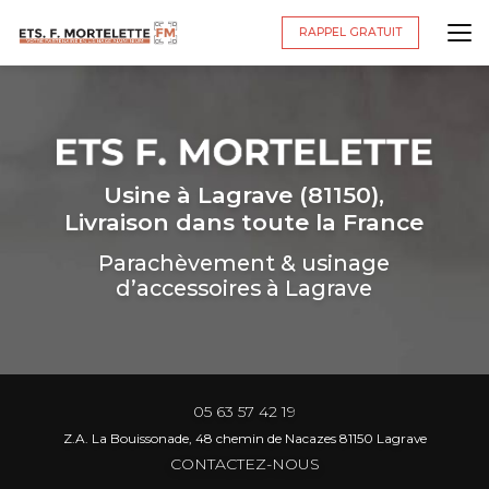
Aller
au
RAPPEL GRATUIT
contenu
principal
Usine à Lagrave (81150),
Livraison dans toute la France
Parachèvement & usinage
d’accessoires à Lagrave
05 63 57 42 19
Z.A. La Bouissonade, 48 chemin de Nacazes 81150 Lagrave
CONTACTEZ-NOUS