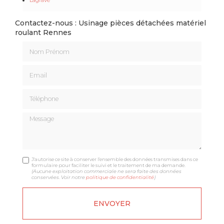
Contactez-nous : Usinage pièces détachées matériel
roulant Rennes
Nom Prénom
Email
Téléphone
Message
J'autorise ce site à conserver l'ensemble des données transmises dans ce
formulaire pour faciliter le suivi et le traitement de ma demande.
(Aucune exploitation commerciale ne sera faite des données
conservées. Voir notre
politique de confidentialité
)