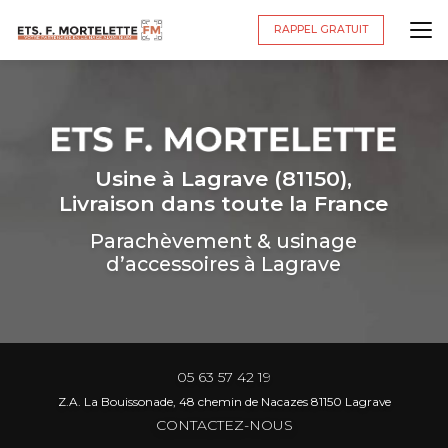
Aller
au
RAPPEL GRATUIT
contenu
principal
Usine à Lagrave (81150),
Livraison dans toute la France
Parachèvement & usinage
d’accessoires à Lagrave
05 63 57 42 19
Z.A. La Bouissonade, 48 chemin de Nacazes 81150 Lagrave
CONTACTEZ-NOUS