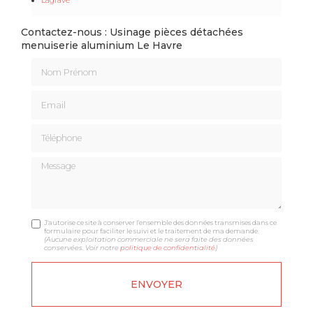
Contactez-nous : Usinage pièces détachées
menuiserie aluminium Le Havre
Nom Prénom
Email
Téléphone
Message
J'autorise ce site à conserver l'ensemble des données transmises dans ce
formulaire pour faciliter le suivi et le traitement de ma demande.
(Aucune exploitation commerciale ne sera faite des données
conservées. Voir notre
politique de confidentialité
)