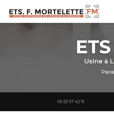
Navig
Aller
au
contenu
principal
Usine à L
Para
05 63 57 42 19