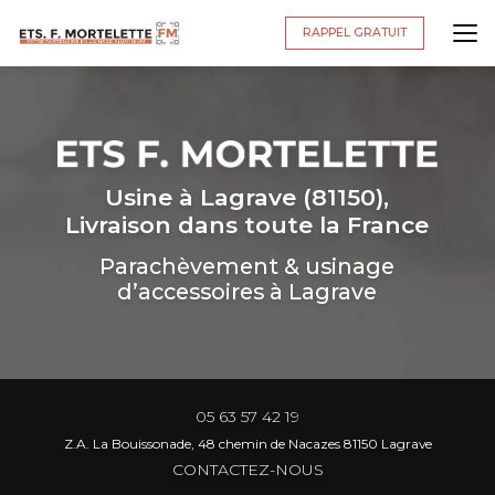
Aller
au
RAPPEL GRATUIT
contenu
principal
Usine à Lagrave (81150),
Livraison dans toute la France
Parachèvement & usinage
d’accessoires à Lagrave
05 63 57 42 19
Z.A. La Bouissonade, 48 chemin de Nacazes 81150 Lagrave
CONTACTEZ-NOUS