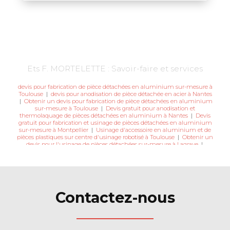
Ets F. MORTELETTE : Savoir-faire et services
devis pour fabrication de pièce détachées en aluminium sur-mesure à
Toulouse
|
devis pour anodisation de pièce détachée en acier à Nantes
|
Obtenir un devis pour fabrication de pièce détachées en aluminium
sur-mesure à Toulouse
|
Devis gratuit pour anodisation et
thermolaquage de pièces détachées en aluminium à Nantes
|
Devis
gratuit pour fabrication et usinage de pièces détachées en aluminium
sur-mesure à Montpellier
|
Usinage d'accessoire en aluminium et de
pièces plastiques sur centre d'usinage robotisé à Toulouse
|
Obtenir un
devis pour l'usinage de pièces détachées sur-mesure à Lagrave
|
Entreprise pour la conception et la fabrication de pièces détachées en
aluminium sur mesure à Lagrave
|
devis pour usinage de pièces
détachées sur-mesure à Lagrave
|
Devis pour usinage et fabrication de
pièces détachées à partir de profilé aluminium sur-mesure à Lyon
|
Usinage d'accessoire en aluminium et de pièces plastiques sur centre
d'usinage robotisé à Toulouse
Contactez-nous