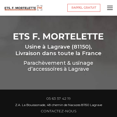
Aller
au
RAPPEL GRATUIT
contenu
principal
Usine à Lagrave (81150),
Livraison dans toute la France
Parachèvement & usinage
d’accessoires à Lagrave
05 63 57 42 19
Z.A. La Bouissonade, 48 chemin de Nacazes 81150 Lagrave
CONTACTEZ-NOUS