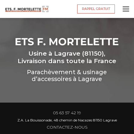
Aller
au
RAPPEL GRATUIT
contenu
principal
Usine à Lagrave (81150),
Livraison dans toute la France
Parachèvement & usinage
d’accessoires à Lagrave
05 63 57 42 19
Z.A. La Bouissonade, 48 chemin de Nacazes 81150 Lagrave
CONTACTEZ-NOUS