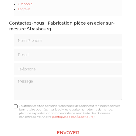
Grenoble
Lagrave
Contactez-nous : Fabrication pièce en acier sur-
mesure Strasbourg
Nom Prénom
Email
Téléphone
Message
J'autorise ce site à conserver l'ensemble des données transmises dans ce
formulaire pour faciliter le suivi et le traitement de ma demande.
(Aucune exploitation commerciale ne sera faite des données
conservées. Voir notre
politique de confidentialité
)