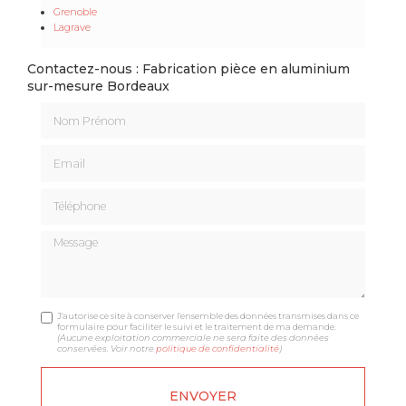
Grenoble
Lagrave
Contactez-nous : Fabrication pièce en aluminium
sur-mesure Bordeaux
Nom Prénom
Email
Téléphone
Message
J'autorise ce site à conserver l'ensemble des données transmises dans ce
formulaire pour faciliter le suivi et le traitement de ma demande.
(Aucune exploitation commerciale ne sera faite des données
conservées. Voir notre
politique de confidentialité
)