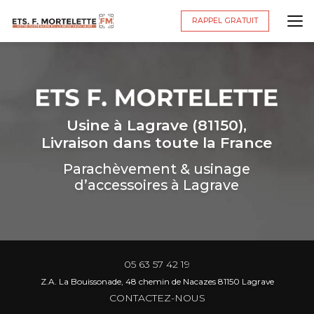
Aller
au
RAPPEL GRATUIT
contenu
principal
Usine à Lagrave (81150),
Livraison dans toute la France
Parachèvement & usinage
d’accessoires à Lagrave
05 63 57 42 19
Z.A. La Bouissonade, 48 chemin de Nacazes 81150 Lagrave
CONTACTEZ-NOUS