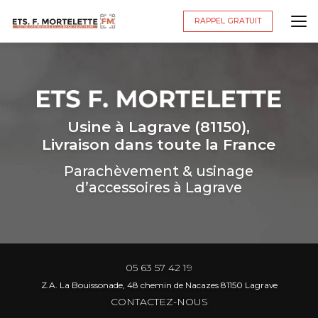
Aller
au
RAPPEL GRATUIT
contenu
principal
Usine à Lagrave (81150),
Livraison dans toute la France
Parachèvement & usinage
d’accessoires à Lagrave
05 63 57 42 19
Z.A. La Bouissonade, 48 chemin de Nacazes 81150 Lagrave
CONTACTEZ-NOUS