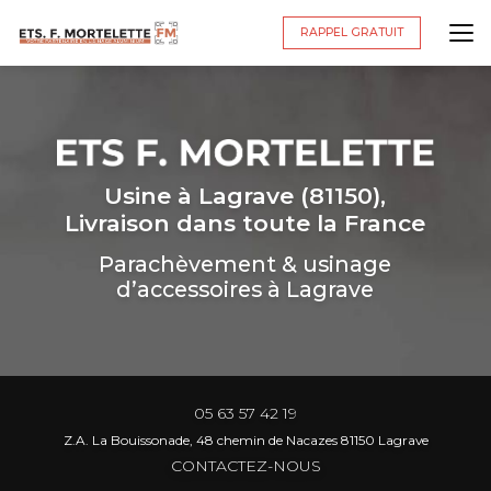
Aller
au
RAPPEL GRATUIT
contenu
principal
Usine à Lagrave (81150),
Livraison dans toute la France
Parachèvement & usinage
d’accessoires à Lagrave
05 63 57 42 19
Z.A. La Bouissonade, 48 chemin de Nacazes 81150 Lagrave
CONTACTEZ-NOUS