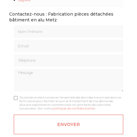
Contactez-nous : Fabrication pièces détachées
bâtiment en alu Metz
Nom Prénom
Email
Téléphone
Message
J'autorise ce site à conserver l'ensemble des données transmises dans ce
formulaire pour faciliter le suivi et le traitement de ma demande.
(Aucune exploitation commerciale ne sera faite des données
conservées. Voir notre
politique de confidentialité
)