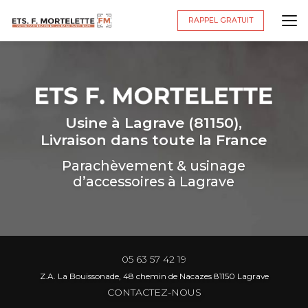
Aller
au
RAPPEL GRATUIT
contenu
principal
Usine à Lagrave (81150),
Livraison dans toute la France
Parachèvement & usinage
d’accessoires à Lagrave
05 63 57 42 19
Z.A. La Bouissonade, 48 chemin de Nacazes 81150 Lagrave
CONTACTEZ-NOUS