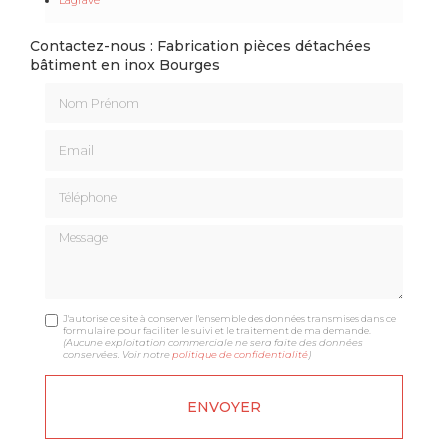
Contactez-nous : Fabrication pièces détachées
bâtiment en inox Bourges
Nom Prénom
Email
Téléphone
Message
J'autorise ce site à conserver l'ensemble des données transmises dans ce
formulaire pour faciliter le suivi et le traitement de ma demande.
(Aucune exploitation commerciale ne sera faite des données
conservées. Voir notre
politique de confidentialité
)