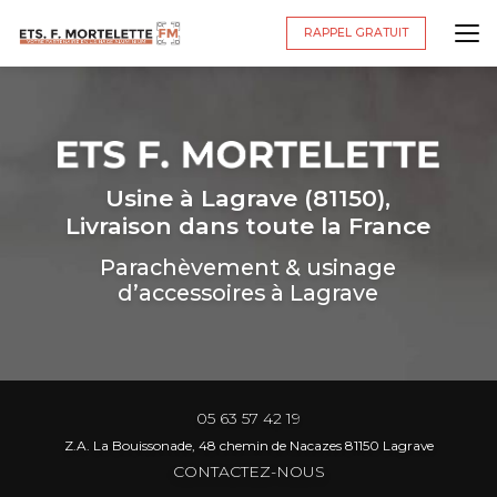
Aller
au
RAPPEL GRATUIT
contenu
principal
Usine à Lagrave (81150),
Livraison dans toute la France
Parachèvement & usinage
d’accessoires à Lagrave
05 63 57 42 19
Z.A. La Bouissonade, 48 chemin de Nacazes 81150 Lagrave
CONTACTEZ-NOUS