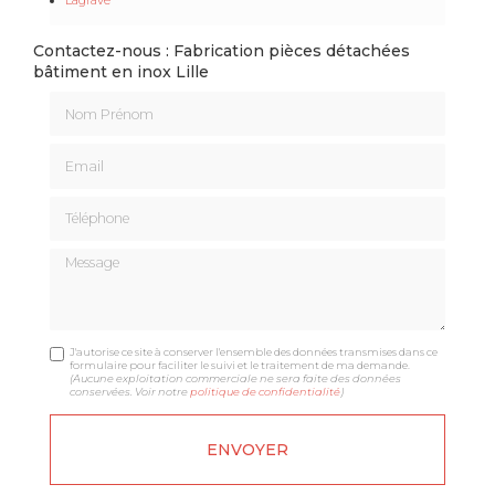
Contactez-nous : Fabrication pièces détachées
bâtiment en inox Lille
Nom Prénom
Email
Téléphone
Message
J'autorise ce site à conserver l'ensemble des données transmises dans ce
formulaire pour faciliter le suivi et le traitement de ma demande.
(Aucune exploitation commerciale ne sera faite des données
conservées. Voir notre
politique de confidentialité
)