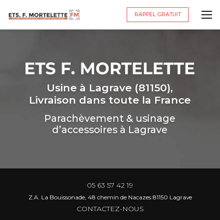
Aller
au
RAPPEL GRATUIT
contenu
principal
Usine à Lagrave (81150),
Livraison dans toute la France
Parachèvement & usinage
d’accessoires à Lagrave
05 63 57 42 19
Z.A. La Bouissonade, 48 chemin de Nacazes 81150 Lagrave
CONTACTEZ-NOUS