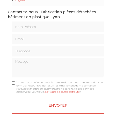
Contactez-nous : Fabrication pièces détachées
bâtiment en plastique Lyon
Nom Prénom
Email
Téléphone
Message
J'autorise ce site à conserver l'ensemble des données transmises dans ce
formulaire pour faciliter le suivi et le traitement de ma demande.
(Aucune exploitation commerciale ne sera faite des données
conservées. Voir notre
politique de confidentialité
)