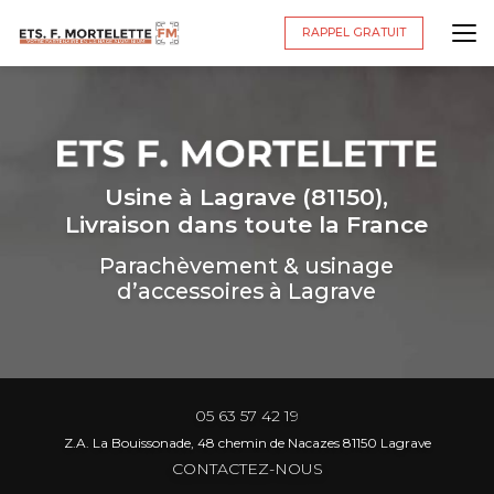
Aller
au
RAPPEL GRATUIT
contenu
principal
Usine à Lagrave (81150),
Livraison dans toute la France
Parachèvement & usinage
d’accessoires à Lagrave
05 63 57 42 19
Z.A. La Bouissonade, 48 chemin de Nacazes 81150 Lagrave
CONTACTEZ-NOUS