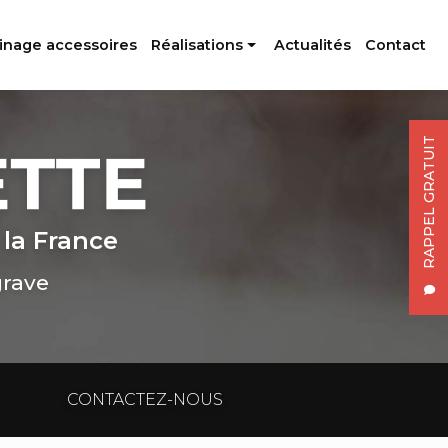
inage accessoires
Réalisations
Actualités
Contact
Profilés aluminium
Usinage accessoires
RAPPEL GRATUIT
 la France
grave
CONTACTEZ-NOUS