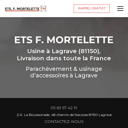
Aller
au
RAPPEL GRATUIT
contenu
principal
Usine à Lagrave (81150),
Livraison dans toute la France
Parachèvement & usinage
d’accessoires à Lagrave
05 63 57 42 19
Z.A. La Bouissonade, 48 chemin de Nacazes 81150 Lagrave
CONTACTEZ-NOUS