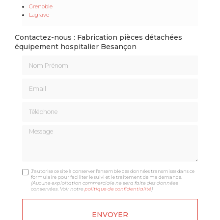
Grenoble
Lagrave
Contactez-nous : Fabrication pièces détachées
équipement hospitalier Besançon
Nom Prénom
Email
Téléphone
Message
J'autorise ce site à conserver l'ensemble des données transmises dans ce
formulaire pour faciliter le suivi et le traitement de ma demande.
(Aucune exploitation commerciale ne sera faite des données
conservées. Voir notre
politique de confidentialité
)