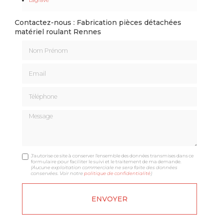
Contactez-nous : Fabrication pièces détachées
matériel roulant Rennes
Nom Prénom
Email
Téléphone
Message
J'autorise ce site à conserver l'ensemble des données transmises dans ce
formulaire pour faciliter le suivi et le traitement de ma demande.
(Aucune exploitation commerciale ne sera faite des données
conservées. Voir notre
politique de confidentialité
)