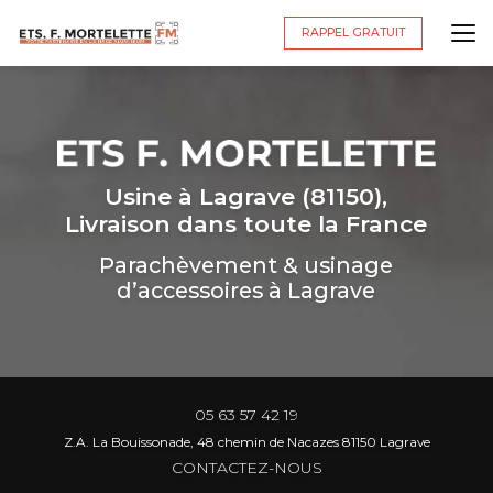
Aller
au
RAPPEL GRATUIT
contenu
principal
Usine à Lagrave (81150),
Livraison dans toute la France
Parachèvement & usinage
d’accessoires à Lagrave
05 63 57 42 19
Z.A. La Bouissonade, 48 chemin de Nacazes 81150 Lagrave
CONTACTEZ-NOUS