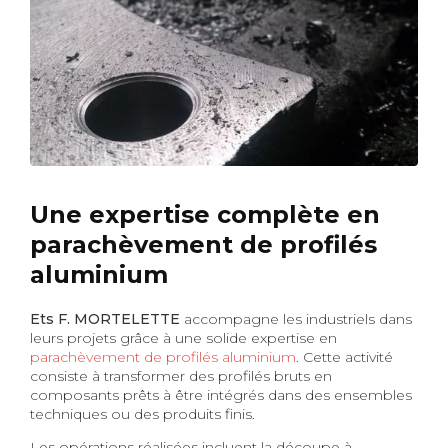
Une expertise complète en
parachèvement de profilés
aluminium
Ets F. MORTELETTE
accompagne les industriels dans
leurs projets grâce à une solide expertise en
parachèvement de profilés aluminium
. Cette activité
consiste à transformer des profilés bruts en
composants prêts à être intégrés dans des ensembles
techniques ou des produits finis.
Les opérations réalisées incluent la découpe à