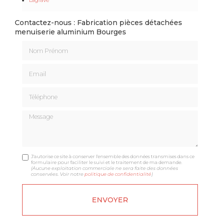
Contactez-nous : Fabrication pièces détachées
menuiserie aluminium Bourges
Nom Prénom
Email
Téléphone
Message
J'autorise ce site à conserver l'ensemble des données transmises dans ce
formulaire pour faciliter le suivi et le traitement de ma demande.
(Aucune exploitation commerciale ne sera faite des données
conservées. Voir notre
politique de confidentialité
)