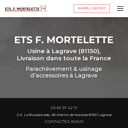
Aller
au
RAPPEL GRATUIT
contenu
principal
Usine à Lagrave (81150),
Livraison dans toute la France
Parachèvement & usinage
d’accessoires à Lagrave
05 63 57 42 19
Z.A. La Bouissonade, 48 chemin de Nacazes 81150 Lagrave
CONTACTEZ-NOUS