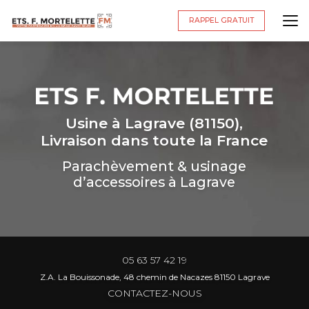
Aller
au
RAPPEL GRATUIT
contenu
principal
Usine à Lagrave (81150),
Livraison dans toute la France
Parachèvement & usinage
d’accessoires à Lagrave
05 63 57 42 19
Z.A. La Bouissonade, 48 chemin de Nacazes 81150 Lagrave
CONTACTEZ-NOUS