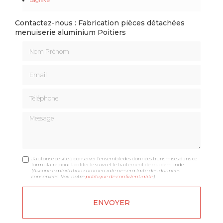
Contactez-nous : Fabrication pièces détachées
menuiserie aluminium Poitiers
Nom Prénom
Email
Téléphone
Message
J'autorise ce site à conserver l'ensemble des données transmises dans ce
formulaire pour faciliter le suivi et le traitement de ma demande.
(Aucune exploitation commerciale ne sera faite des données
conservées. Voir notre
politique de confidentialité
)