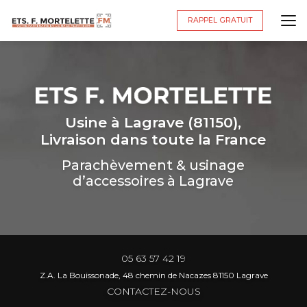
Aller
au
RAPPEL GRATUIT
contenu
principal
Usine à Lagrave (81150),
Livraison dans toute la France
Parachèvement & usinage
d’accessoires à Lagrave
05 63 57 42 19
Z.A. La Bouissonade, 48 chemin de Nacazes 81150 Lagrave
CONTACTEZ-NOUS