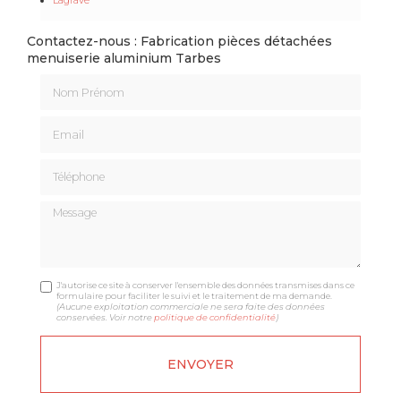
Contactez-nous : Fabrication pièces détachées
menuiserie aluminium Tarbes
Nom Prénom
Email
Téléphone
Message
J'autorise ce site à conserver l'ensemble des données transmises dans ce
formulaire pour faciliter le suivi et le traitement de ma demande.
(Aucune exploitation commerciale ne sera faite des données
conservées. Voir notre
politique de confidentialité
)