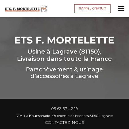
Aller
au
RAPPEL GRATUIT
contenu
principal
Usine à Lagrave (81150),
Livraison dans toute la France
Parachèvement & usinage
d’accessoires à Lagrave
05 63 57 42 19
Z.A. La Bouissonade, 48 chemin de Nacazes 81150 Lagrave
CONTACTEZ-NOUS