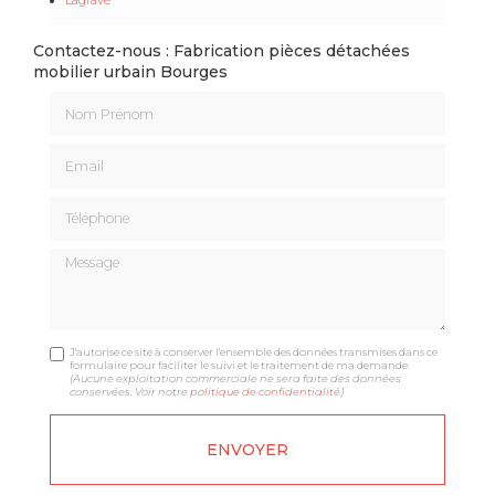
Contactez-nous : Fabrication pièces détachées
mobilier urbain Bourges
Nom Prénom
Email
Téléphone
Message
J'autorise ce site à conserver l'ensemble des données transmises dans ce
formulaire pour faciliter le suivi et le traitement de ma demande.
(Aucune exploitation commerciale ne sera faite des données
conservées. Voir notre
politique de confidentialité
)