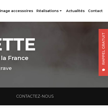
inage accessoires
Réalisations
Actualités
Contact
Profilés aluminium
Usinage accessoires
RAPPEL GRATUIT
 la France
grave
CONTACTEZ-NOUS