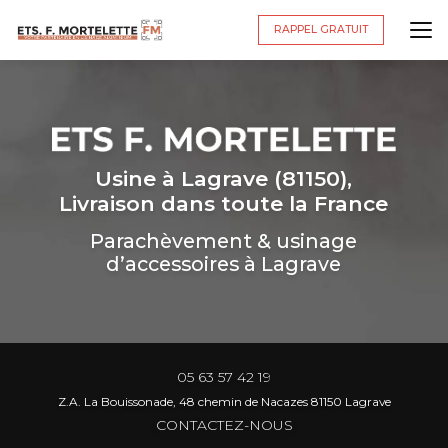
Aller
au
RAPPEL GRATUIT
contenu
principal
Usine à Lagrave (81150),
Livraison dans toute la France
Parachèvement & usinage
d’accessoires à Lagrave
05 63 57 42 19
Z.A. La Bouissonade, 48 chemin de Nacazes 81150 Lagrave
CONTACTEZ-NOUS