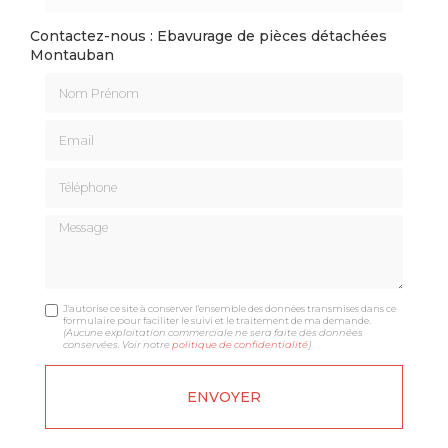
Contactez-nous : Ebavurage de pièces détachées
Montauban
Nom Prénom
Email
Téléphone
Message
J'autorise ce site à conserver l'ensemble des données transmises dans ce
formulaire pour faciliter le suivi et le traitement de ma demande.
(Aucune exploitation commerciale ne sera faite des données
conservées. Voir notre
politique de confidentialité
)