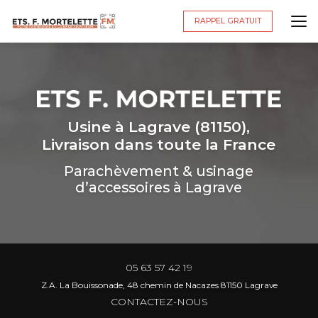
Aller
au
RAPPEL GRATUIT
contenu
principal
Usine à Lagrave (81150),
Livraison dans toute la France
Parachèvement & usinage
d’accessoires à Lagrave
05 63 57 42 19
Z.A. La Bouissonade, 48 chemin de Nacazes 81150 Lagrave
CONTACTEZ-NOUS