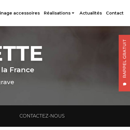
inage accessoires
Réalisations
Actualités
Contact
Profilés aluminium
Usinage accessoires
RAPPEL GRATUIT
 la France
grave
CONTACTEZ-NOUS