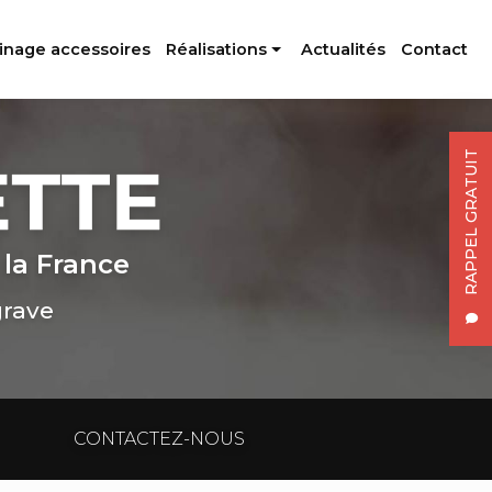
inage accessoires
Réalisations
Actualités
Contact
Profilés aluminium
Usinage accessoires
RAPPEL GRATUIT
 la France
grave
CONTACTEZ-NOUS