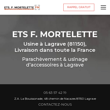
Aller
au
RAPPEL GRATUIT
contenu
principal
Usine à Lagrave (81150),
Livraison dans toute la France
Parachèvement & usinage
d’accessoires à Lagrave
05 63 57 42 19
Z.A. La Bouissonade, 48 chemin de Nacazes 81150 Lagrave
CONTACTEZ-NOUS