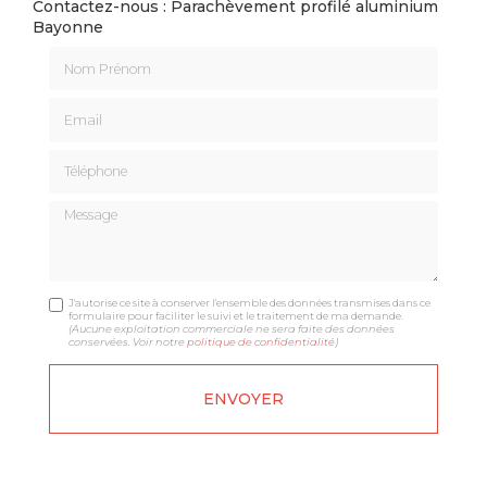
Contactez-nous : Parachèvement profilé aluminium
Bayonne
Nom Prénom
Email
Téléphone
Message
J'autorise ce site à conserver l'ensemble des données transmises dans ce
formulaire pour faciliter le suivi et le traitement de ma demande.
(Aucune exploitation commerciale ne sera faite des données
conservées. Voir notre
politique de confidentialité
)