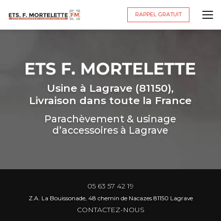
Aller
au
RAPPEL GRATUIT
contenu
principal
Usine à Lagrave (81150),
Livraison dans toute la France
Parachèvement & usinage
d’accessoires à Lagrave
05 63 57 42 19
Z.A. La Bouissonade, 48 chemin de Nacazes 81150 Lagrave
CONTACTEZ-NOUS