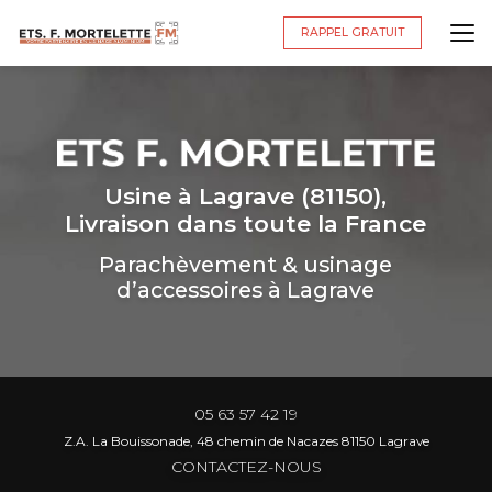
Aller
au
RAPPEL GRATUIT
contenu
principal
Usine à Lagrave (81150),
Livraison dans toute la France
Parachèvement & usinage
d’accessoires à Lagrave
05 63 57 42 19
Z.A. La Bouissonade, 48 chemin de Nacazes 81150 Lagrave
CONTACTEZ-NOUS