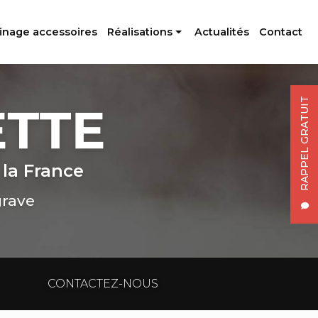
inage accessoires
Réalisations
Actualités
Contact
Profilés aluminium
Usinage accessoires
RAPPEL GRATUIT
 la France
grave
CONTACTEZ-NOUS