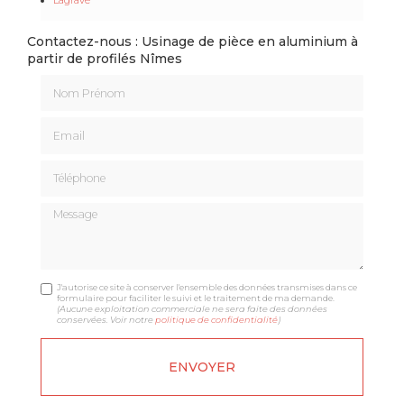
Contactez-nous : Usinage de pièce en aluminium à
partir de profilés Nîmes
Nom Prénom
Email
Téléphone
Message
J'autorise ce site à conserver l'ensemble des données transmises dans ce
formulaire pour faciliter le suivi et le traitement de ma demande.
(Aucune exploitation commerciale ne sera faite des données
conservées. Voir notre
politique de confidentialité
)