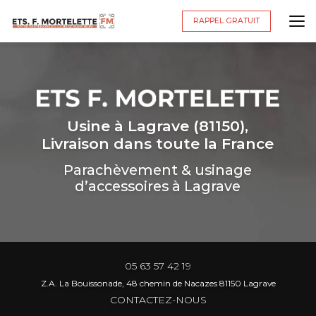
Aller
au
RAPPEL GRATUIT
contenu
principal
Usine à Lagrave (81150),
Livraison dans toute la France
Parachèvement & usinage
d’accessoires à Lagrave
05 63 57 42 19
Z.A. La Bouissonade, 48 chemin de Nacazes 81150 Lagrave
CONTACTEZ-NOUS