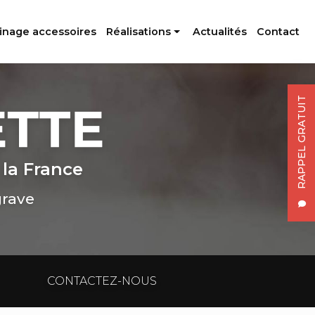
inage accessoires
Réalisations
Actualités
Contact
Profilés aluminium
Usinage accessoires
RAPPEL GRATUIT
 la France
grave
CONTACTEZ-NOUS