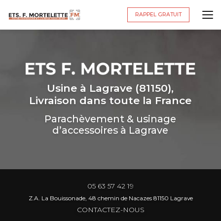
Aller
au
RAPPEL GRATUIT
contenu
principal
Usine à Lagrave (81150),
Livraison dans toute la France
Parachèvement & usinage
d’accessoires à Lagrave
05 63 57 42 19
Z.A. La Bouissonade, 48 chemin de Nacazes 81150 Lagrave
CONTACTEZ-NOUS