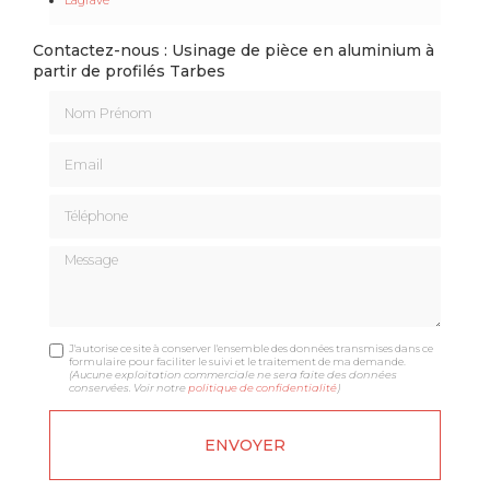
Contactez-nous : Usinage de pièce en aluminium à
partir de profilés Tarbes
Nom Prénom
Email
Téléphone
Message
J'autorise ce site à conserver l'ensemble des données transmises dans ce
formulaire pour faciliter le suivi et le traitement de ma demande.
(Aucune exploitation commerciale ne sera faite des données
conservées. Voir notre
politique de confidentialité
)