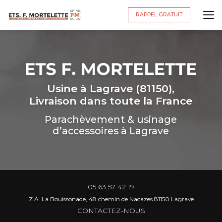
Aller
au
RAPPEL GRATUIT
contenu
principal
Usine à Lagrave (81150),
Livraison dans toute la France
Parachèvement & usinage
d’accessoires à Lagrave
05 63 57 42 19
Z.A. La Bouissonade, 48 chemin de Nacazes 81150 Lagrave
CONTACTEZ-NOUS