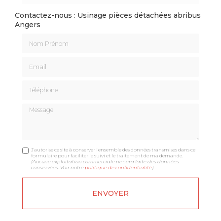
Contactez-nous : Usinage pièces détachées abribus
Angers
Nom Prénom
Email
Téléphone
Message
J'autorise ce site à conserver l'ensemble des données transmises dans ce
formulaire pour faciliter le suivi et le traitement de ma demande.
(Aucune exploitation commerciale ne sera faite des données
conservées. Voir notre
politique de confidentialité
)