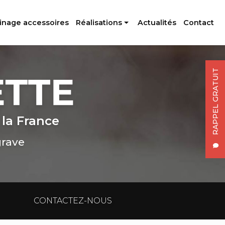
inage accessoires
Réalisations
Actualités
Contact
Profilés aluminium
Usinage accessoires
RAPPEL GRATUIT
 la France
grave
CONTACTEZ-NOUS