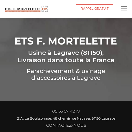
Aller
au
RAPPEL GRATUIT
contenu
principal
Usine à Lagrave (81150),
Livraison dans toute la France
Parachèvement & usinage
d’accessoires à Lagrave
05 63 57 42 19
Z.A. La Bouissonade, 48 chemin de Nacazes 81150 Lagrave
CONTACTEZ-NOUS