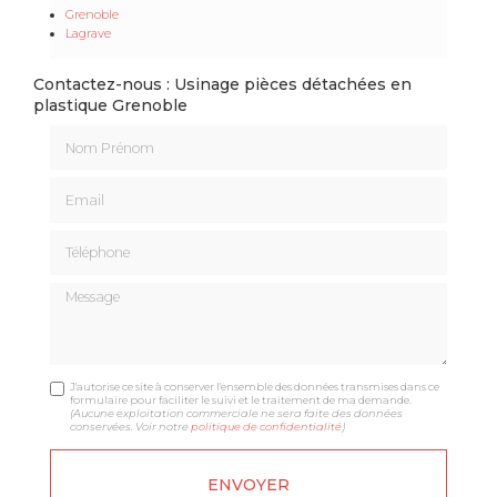
Grenoble
Lagrave
Contactez-nous : Usinage pièces détachées en
plastique Grenoble
Nom Prénom
Email
Téléphone
Message
J'autorise ce site à conserver l'ensemble des données transmises dans ce
formulaire pour faciliter le suivi et le traitement de ma demande.
(Aucune exploitation commerciale ne sera faite des données
conservées. Voir notre
politique de confidentialité
)