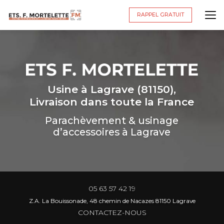
Aller
au
RAPPEL GRATUIT
contenu
principal
Usine à Lagrave (81150),
Livraison dans toute la France
Parachèvement & usinage
d’accessoires à Lagrave
05 63 57 42 19
Z.A. La Bouissonade, 48 chemin de Nacazes 81150 Lagrave
CONTACTEZ-NOUS