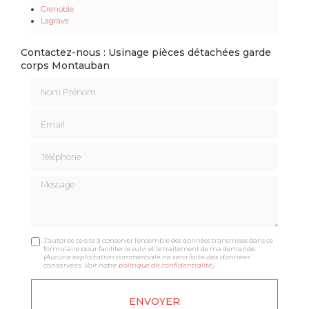
Grenoble
Lagrave
Contactez-nous : Usinage pièces détachées garde
corps Montauban
Nom Prénom
Email
Téléphone
Message
J'autorise ce site à conserver l'ensemble des données transmises dans ce
formulaire pour faciliter le suivi et le traitement de ma demande.
(Aucune exploitation commerciale ne sera faite des données
conservées. Voir notre
politique de confidentialité
)