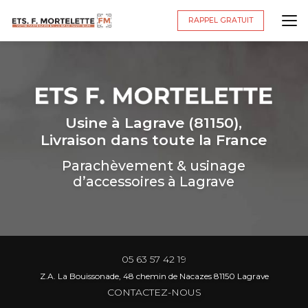
Aller
au
RAPPEL GRATUIT
contenu
principal
Usine à Lagrave (81150),
Livraison dans toute la France
Parachèvement & usinage
d’accessoires à Lagrave
05 63 57 42 19
Z.A. La Bouissonade, 48 chemin de Nacazes 81150 Lagrave
CONTACTEZ-NOUS