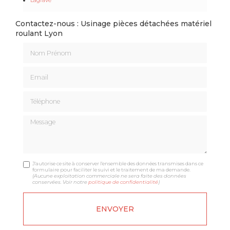
Contactez-nous : Usinage pièces détachées matériel
roulant Lyon
Nom Prénom
Email
Téléphone
Message
J'autorise ce site à conserver l'ensemble des données transmises dans ce
formulaire pour faciliter le suivi et le traitement de ma demande.
(Aucune exploitation commerciale ne sera faite des données
conservées. Voir notre
politique de confidentialité
)