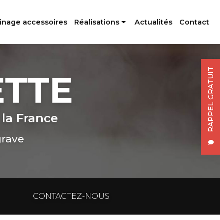
inage accessoires
Réalisations
Actualités
Contact
Profilés aluminium
Usinage accessoires
RAPPEL GRATUIT
 la France
grave
CONTACTEZ-NOUS